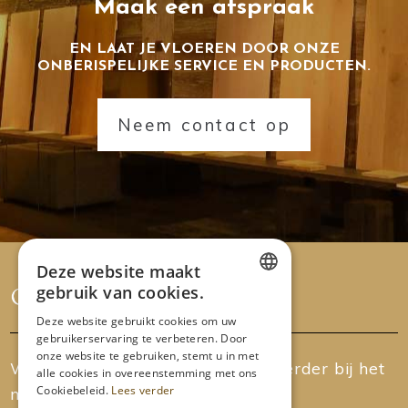
Maak een afspraak
EN LAAT JE VLOEREN DOOR ONZE
ONBERISPELIJKE SERVICE EN PRODUCTEN.
Neem contact op
Deze website maakt
gebruik van cookies.
DUTCH
Deze website gebruikt cookies om uw
gebruikerservaring te verbeteren. Door
FRENCH
onze website te gebruiken, stemt u in met
We helpen je graag persoonlijk verder bij het
alle cookies in overeenstemming met ons
Cookiebeleid.
Lees verder
maken van jouw keuze.